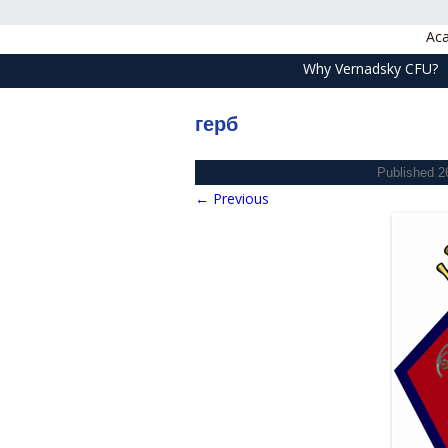
Aca
Why Vernadsky CFU?
герб
Published
2
← Previous