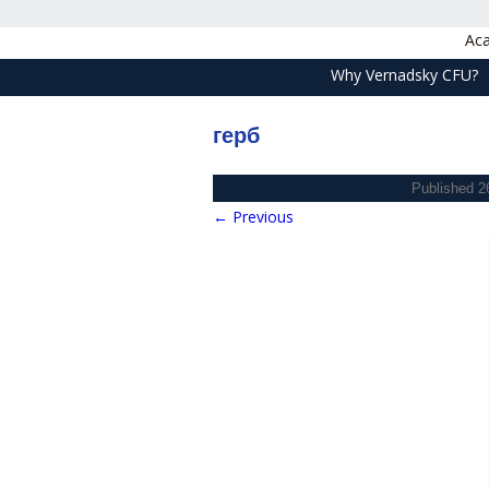
Aca
Why Vernadsky CFU?
герб
Published
2
← Previous