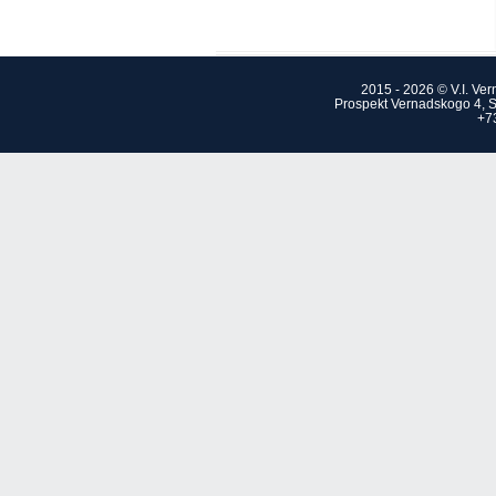
2015 - 2026 © V.I. Ve
Prospekt Vernadskogo 4, S
+7