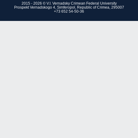
2015 - 2026 © V.I. Vernadsky Crimean Federal University
Prospekt Vernadskogo 4, Simferopol, Republic of Crimea, 295007
+73 652 54-50-36