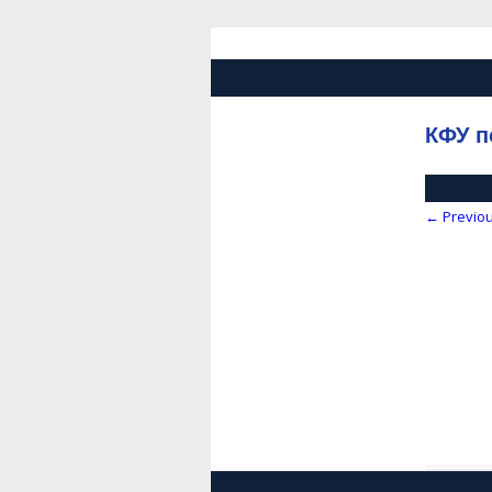
КФУ п
← Previo