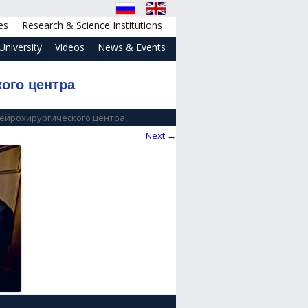
es
Research & Science Institutions
University
Videos
News & Events
ого центра
нейрохирургического центра
.
Next →