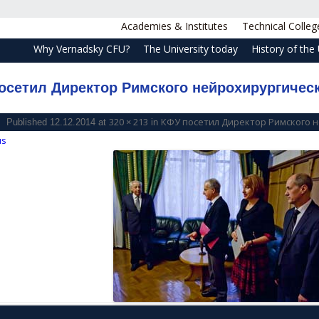
Academies & Institutes
Technical Colleg
Why Vernadsky CFU?
The University today
History of the 
осетил Директор Римского нейрохирургическ
320 × 213
КФУ посетил Директор Римского 
Published
12.12.2014
at
in
us