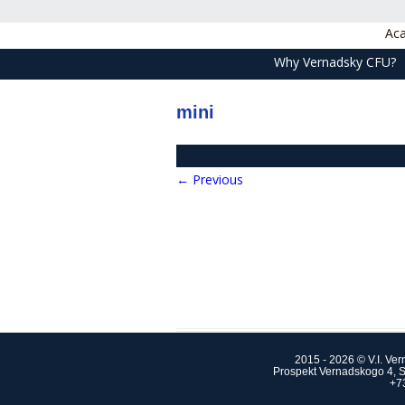
Aca
Why Vernadsky CFU?
mini
← Previous
2015 - 2026 © V.I. Ve
Prospekt Vernadskogo 4, S
+7